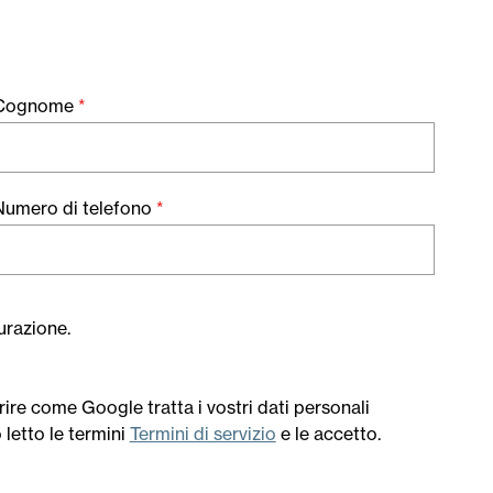
Cognome
*
Numero di telefono
*
turazione.
e come Google tratta i vostri dati personali
o letto le termini
Termini di servizio
e le accetto.