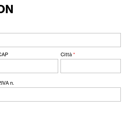
ON
CAP
Città
*
.IVA n.