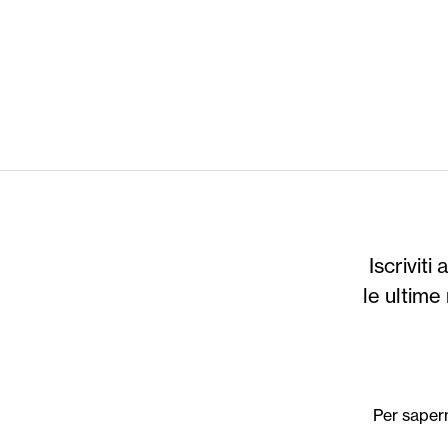
Iscrivit
le ultime 
Per sapern