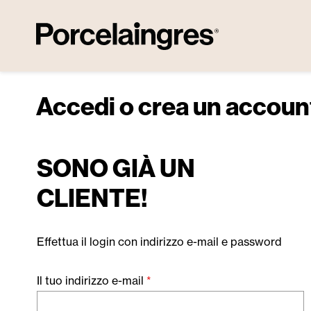
sa al contenuto principale
Salta alla ricerca
Passa alla navigazione principale
Accedi o crea un accoun
SONO GIÀ UN
CLIENTE!
Effettua il login con indirizzo e-mail e password
Il tuo indirizzo e-mail
*