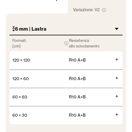
Variazione:
V2
ⓘ
6 mm | Lastra
Formati
Resistenza
ⓘ
[cm]
allo scivolamento
+
120 × 120
R10 A+B
+
120 × 60
R10 A+B
+
60 × 60
R10 A+B
+
60 × 30
R10 A+B