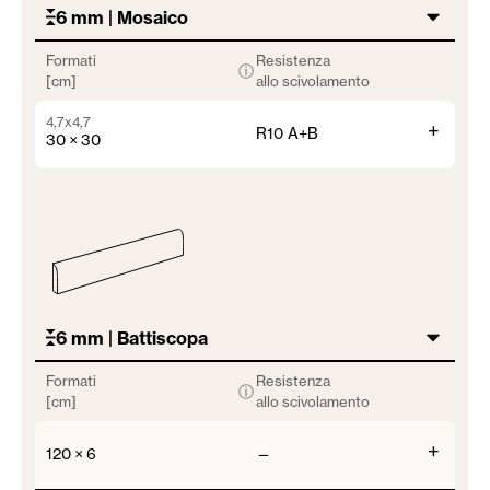
6 mm | Mosaico
Formati
Resistenza
ⓘ
[cm]
allo scivolamento
4,7x4,7
+
R10 A+B
30 × 30
6 mm | Battiscopa
Formati
Resistenza
ⓘ
[cm]
allo scivolamento
+
120 × 6
—