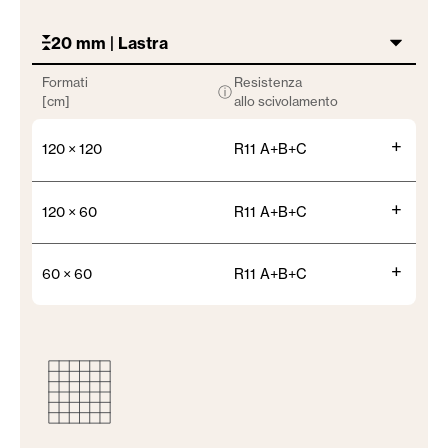
20 mm | Lastra
Formati
Resistenza
ⓘ
[cm]
allo scivolamento
+
120 × 120
R11 A+B+C
+
120 × 60
R11 A+B+C
+
60 × 60
R11 A+B+C