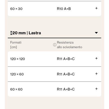
+
60 × 30
R10 A+B
20 mm | Lastra
Formati
Resistenza
ⓘ
[cm]
allo scivolamento
+
120 × 120
R11 A+B+C
+
120 × 60
R11 A+B+C
+
60 × 60
R11 A+B+C