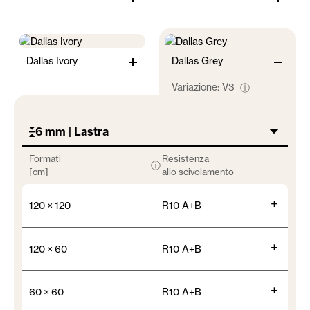
Dallas Ivory
Dallas Grey
Variazione:
V3
ⓘ
6 mm | Lastra
Formati
Resistenza
ⓘ
[cm]
allo scivolamento
+
120 × 120
R10 A+B
+
120 × 60
R10 A+B
+
60 × 60
R10 A+B