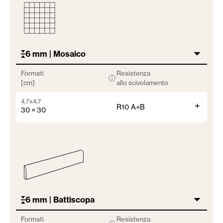
6 mm | Mosaico
Formati
Resistenza
ⓘ
[cm]
allo scivolamento
4,7x4,7
+
R10 A+B
30 × 30
6 mm | Battiscopa
Formati
Resistenza