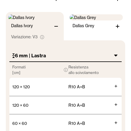
Dallas Ivory
Dallas Grey
Variazione:
V3
ⓘ
6 mm | Lastra
Formati
Resistenza
ⓘ
[cm]
allo scivolamento
+
120 × 120
R10 A+B
+
120 × 60
R10 A+B
+
60 × 60
R10 A+B