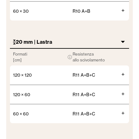
+
60 × 30
R10 A+B
20 mm | Lastra
Formati
Resistenza
ⓘ
[cm]
allo scivolamento
+
120 × 120
R11 A+B+C
+
120 × 60
R11 A+B+C
+
60 × 60
R11 A+B+C