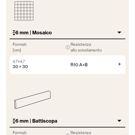
6 mm | Mosaico
Formati
Resistenza
ⓘ
[cm]
allo scivolamento
4,7x4,7
+
R10 A+B
30 × 30
6 mm | Battiscopa
Formati
Resistenza