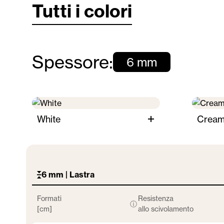
Tutti i colori
Spessore:
6 mm
White
Crea
6 mm | Lastra
Formati
Resistenza
ⓘ
[cm]
allo scivolamento