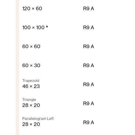
120 × 60
R9 A
100 × 100
*
R9 A
60 × 60
R9 A
60 × 30
R9 A
Trapezoid
R9 A
46 × 23
Triangle
R9 A
28 × 20
Parallelogram Left
R9 A
28 × 20