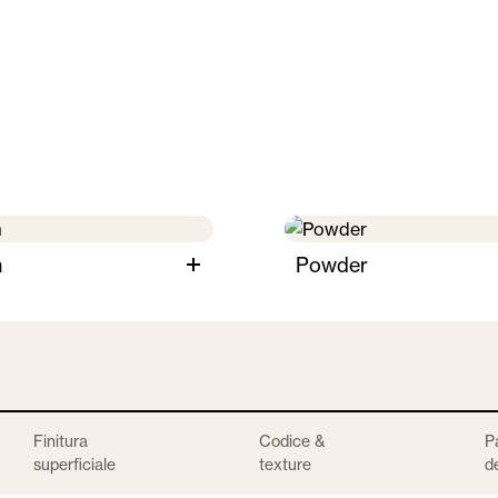
m
Powder
Finitura
Codice &
P
superficiale
texture
d