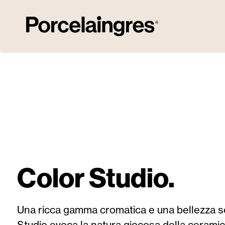
sa al contenuto principale
Salta alla ricerca
Passa alla navigazione principale
Color Studio.
Una ricca gamma cromatica e una bellezza 
Studio evoca la natura giocosa della ceramic