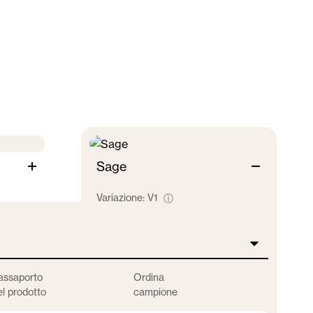
Sage
Variazione:
V1
ⓘ
assaporto
Ordina
el prodotto
campione