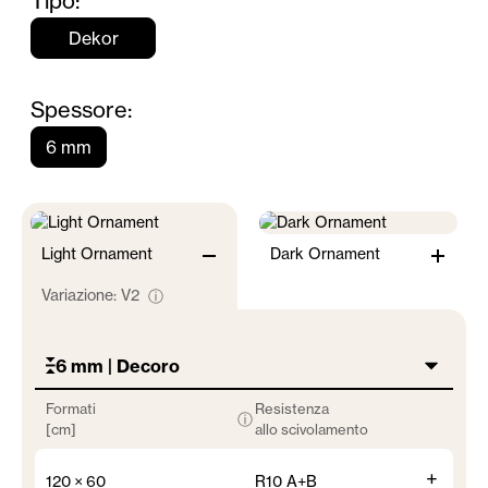
Tipo:
Dekor
Spessore:
6 mm
Light Ornament
Dark Ornament
Variazione:
V2
ⓘ
6 mm | Decoro
Formati
Resistenza
ⓘ
[cm]
allo scivolamento
+
120 × 60
R10 A+B