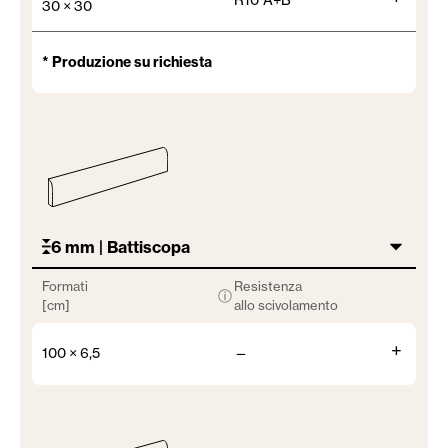
30 × 30
* Produzione su richiesta
6 mm | Battiscopa
Formati
Resistenza
ⓘ
[cm]
allo scivolamento
+
100 × 6,5
—