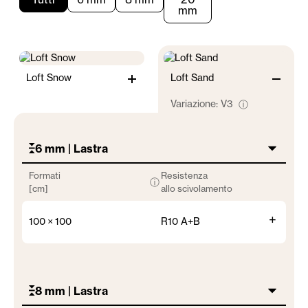
mm
Loft Snow
Loft Sand
Variazione:
V3
ⓘ
6 mm | Lastra
Formati
Resistenza
ⓘ
[cm]
allo scivolamento
+
100 × 100
R10 A+B
8 mm | Lastra