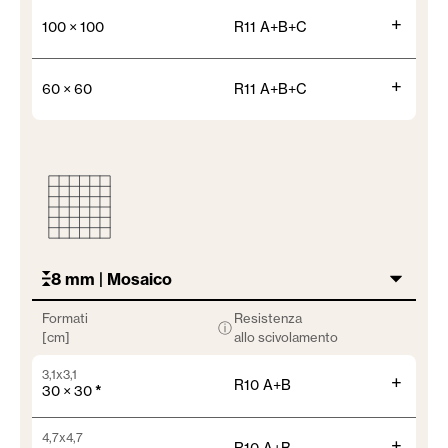
+
100 × 100
R11 A+B+C
+
60 × 60
R11 A+B+C
8 mm | Mosaico
Formati
Resistenza
ⓘ
[cm]
allo scivolamento
3,1x3,1
+
R10 A+B
30 × 30
*
4,7x4,7
+
R10 A+B