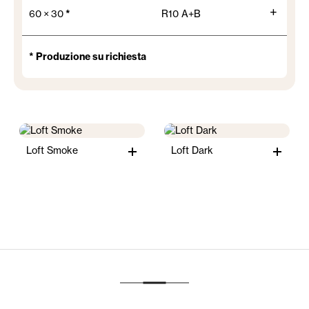
+
60 × 30
*
R10 A+B
* Produzione su richiesta
Loft Smoke
Loft Dark