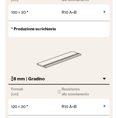
+
100 × 30
*
R10 A+B
* Produzione su richiesta
8 mm | Gradino
Formati
Resistenza
ⓘ
[cm]
allo scivolamento
+
120 × 30
*
R10 A+B