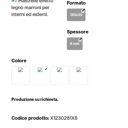
Seleziona
Formato
120x30
Seleziona
Spessore
8 mm
Seleziona
Colore
Acacia
Canaletto
Maple
Mulberry
Produzione su richiesta.
Codice prodotto:
X1230281X8