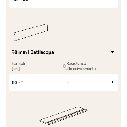
8 mm | Battiscopa
Formati
Resistenza
ⓘ
[cm]
allo scivolamento
+
60 × 7
—