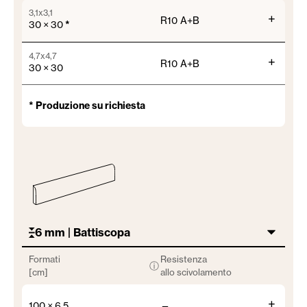
3,1x3,1
+
R10 A+B
30 × 30
*
4,7x4,7
+
R10 A+B
30 × 30
* Produzione su richiesta
6 mm | Battiscopa
Formati
Resistenza
ⓘ
[cm]
allo scivolamento
+
100 × 6,5
—