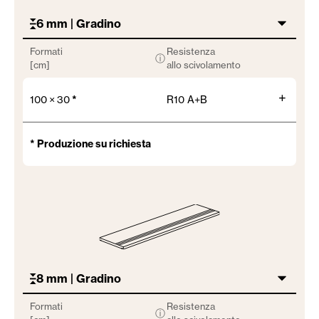
6 mm | Gradino
Formati
Resistenza
ⓘ
[cm]
allo scivolamento
+
100 × 30
*
R10 A+B
* Produzione su richiesta
8 mm | Gradino
Formati
Resistenza
ⓘ