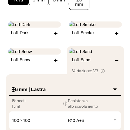
mm
Loft Dark
Loft Smoke
Loft Snow
Loft Sand
Variazione:
V3
ⓘ
6 mm | Lastra
Formati
Resistenza
ⓘ
[cm]
allo scivolamento
+
100 × 100
R10 A+B