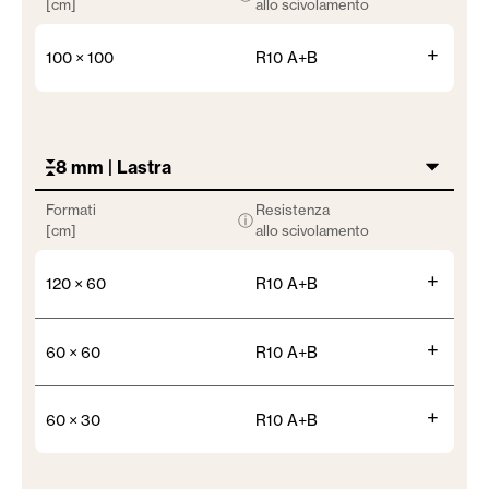
[cm]
allo scivolamento
+
100 × 100
R10 A+B
8 mm | Lastra
Formati
Resistenza
ⓘ
[cm]
allo scivolamento
+
120 × 60
R10 A+B
+
60 × 60
R10 A+B
+
60 × 30
R10 A+B