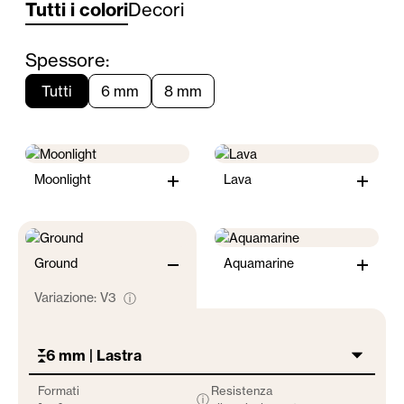
Tutti i colori
Decori
Spessore:
Tutti
6 mm
8 mm
Moonlight
Lava
Ground
Aquamarine
Variazione:
V3
ⓘ
6 mm | Lastra
Formati
Resistenza
ⓘ