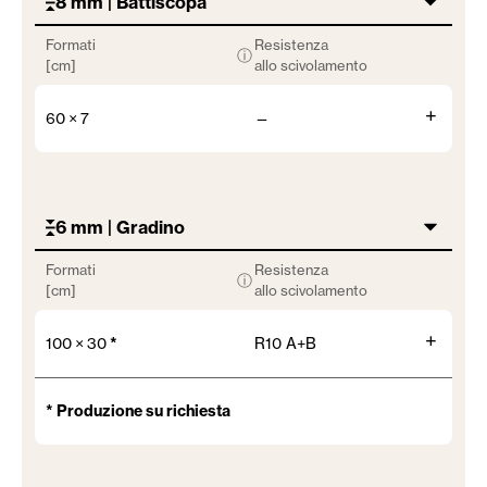
8 mm | Battiscopa
Formati
Resistenza
ⓘ
[cm]
allo scivolamento
+
60 × 7
—
6 mm | Gradino
Formati
Resistenza
ⓘ
[cm]
allo scivolamento
+
100 × 30
*
R10 A+B
* Produzione su richiesta