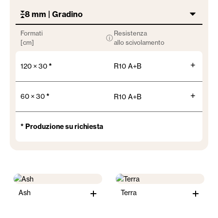
8 mm | Gradino
Formati
Resistenza
ⓘ
[cm]
allo scivolamento
+
120 × 30
*
R10 A+B
+
60 × 30
*
R10 A+B
* Produzione su richiesta
Ash
Terra