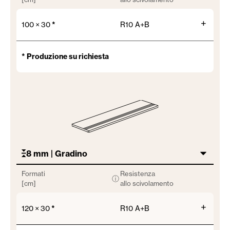
+
100 × 30
*
R10 A+B
* Produzione su richiesta
8 mm | Gradino
Formati
Resistenza
ⓘ
[cm]
allo scivolamento
+
120 × 30
*
R10 A+B