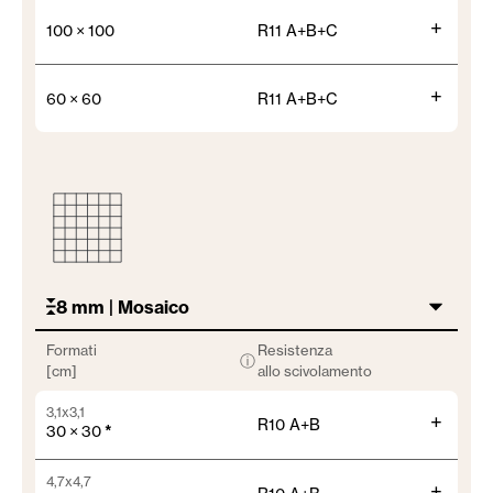
+
100 × 100
R11 A+B+C
+
60 × 60
R11 A+B+C
8 mm | Mosaico
Formati
Resistenza
ⓘ
[cm]
allo scivolamento
3,1x3,1
+
R10 A+B
30 × 30
*
4,7x4,7
+