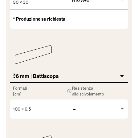
R10 A+B
30 × 30
* Produzione su richiesta
6 mm | Battiscopa
Formati
Resistenza
ⓘ
[cm]
allo scivolamento
+
100 × 6,5
—