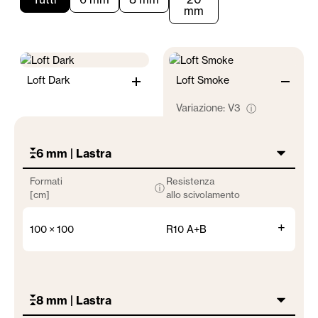
mm
Loft Dark
Loft Smoke
Variazione:
V3
ⓘ
6 mm | Lastra
Formati
Resistenza
ⓘ
[cm]
allo scivolamento
+
100 × 100
R10 A+B
8 mm | Lastra