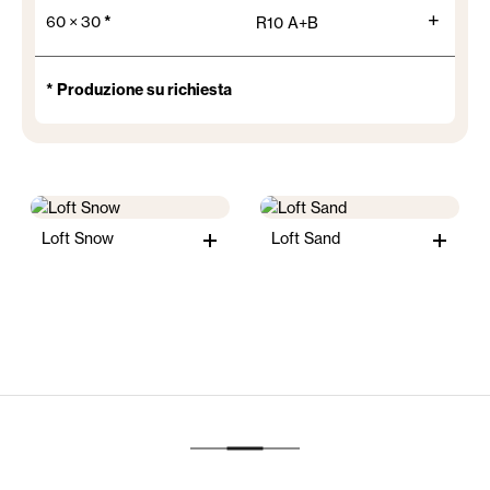
+
60 × 30
*
R10 A+B
* Produzione su richiesta
Loft Snow
Loft Sand